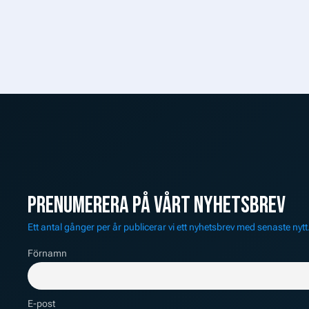
PRENUMERERA PÅ VÅRT NYHETSBREV
Ett antal gånger per år publicerar vi ett nyhetsbrev med senaste nytt
Förnamn
E-post