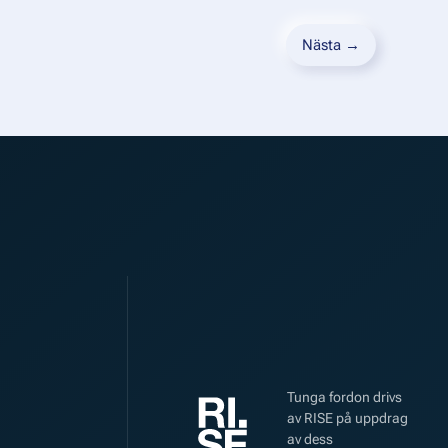
Nästa →
Tunga fordon drivs
av RISE på uppdrag
av dess