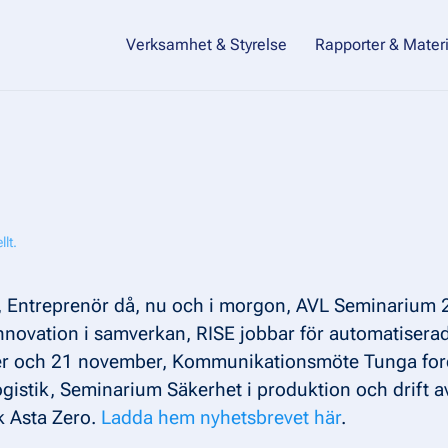
Verksamhet & Styrelse
Rapporter & Materi
llt
.
Entreprenör då, nu och i morgon, AVL Seminarium 26 j
g, Innovation i samverkan, RISE jobbar för automatise
r och 21 november, Kommunikationsmöte Tunga fordon
istik, Seminarium Säkerhet i produktion och drift av
k Asta Zero.
Ladda hem nyhetsbrevet här
.